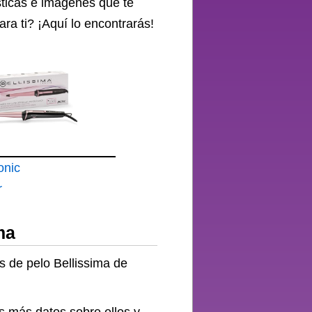
sticas e imágenes que te
ara ti? ¡Aquí lo encontrarás!
onic
r
ma
es de pelo Bellissima de