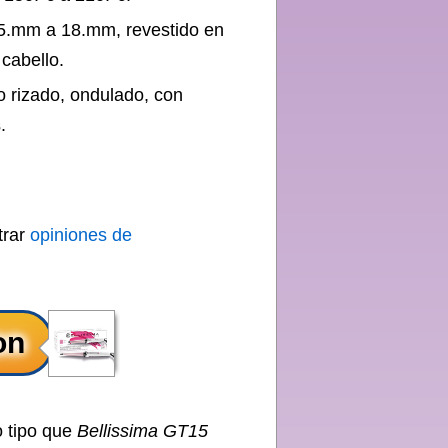
25.mm a 18.mm, revestido en
cabello.
o rizado, ondulado, con
.
trar
opiniones de
o tipo que
Bellissima GT15