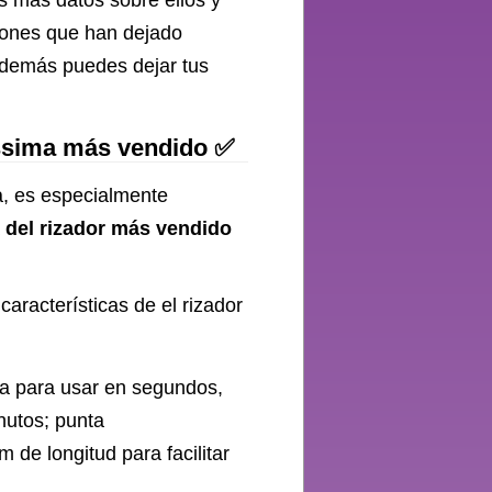
s más datos sobre ellos y
niones que han dejado
Además puedes dejar tus
lissima más vendido ✅
ma, es especialmente
a
del rizador más vendido
características de el rizador
sta para usar en segundos,
utos; punta
 de longitud para facilitar